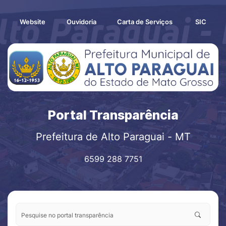
Seção de atalhos e links de ac
Seção de atalhos e links
Ir para o conteúdo [alt+1]
Ir para o menu [alt+2]
Website
Ouvidoria
Carta de Serviços
SIC
Ir para o rodapé [alt+4]
Portal Transparência
Prefeitura de Alto Paraguai - MT
6599 288 7751
Pesquise no portal transparência